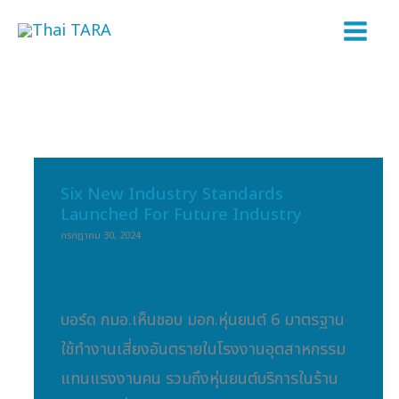
Skip
to
content
Six New Industry Standards
Six
Launched For Future Industry
new
กรกฎาคม 30, 2024
Industry
Standards
launched
บอร์ด กมอ.เห็นชอบ มอก.หุ่นยนต์ 6 มาตรฐาน
for
ใช้ทำงานเสี่ยงอันตรายในโรงงานอุตสาหกรรม
Future
แทนแรงงานคน รวมถึงหุ่นยนต์บริการในร้าน