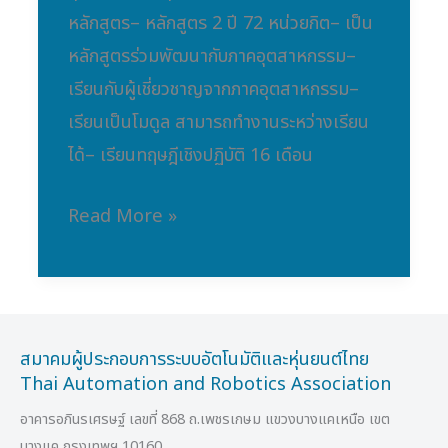
หลักสูตร– หลักสูตร 2 ปี 72 หน่วยกิต– เป็น
หลักสูตรร่วมพัฒนากับภาคอุตสาหกรรม–
เรียนกับผู้เชี่ยวชาญจากภาคอุตสาหกรรม–
เรียนเป็นโมดูล สามารถทำงานระหว่างเรียน
ได้– เรียนทฤษฎีเชิงปฏิบัติ 16 เดือน
Read More »
สมาคมผู้ประกอบการระบบอัตโนมัติและหุ่นยนต์ไทย
Thai Automation and Robotics Association
อาคารอภินรเศรษฐ์ เลขที่ 868 ถ.เพชรเกษม แขวงบางแคเหนือ เขต
บางแค กรุงเทพฯ 10160