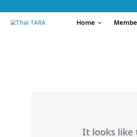
Skip
to
Home
Membe
content
It looks lik